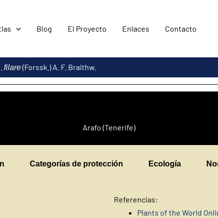
tlas
Blog
El Proyecto
Enlaces
Contacto
p.
(Forssk.) A. F. Braithw.
filare
Arafo (Tenerife)
en
Categorías de protección
Ecología
No
Referencias:
Plants of the World Onl