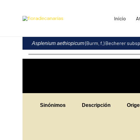
Ir
al
Inicio
A
contenido
(Burm. f.) Becherer subs
Asplenium aethiopicum
Sinónimos
Descripción
Orig