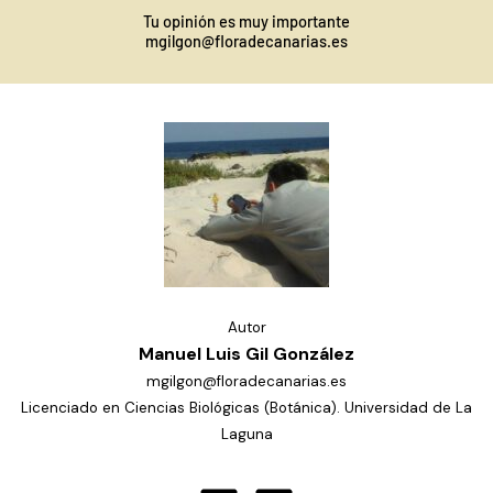
Ir
Tu opinión es muy importante
al
mgilgon@floradecanarias.es
contenido
Autor
Manuel Luis Gil González
mgilgon@floradecanarias.es
Licenciado en Ciencias Biológicas (Botánica). Universidad de La
Laguna