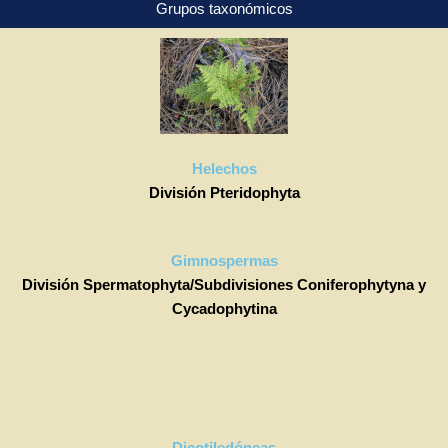
Grupos taxonómicos
Helechos
División Pteridophyta
Gimnospermas
División Spermatophyta/Subdivisiones Coniferophytyna y
Cycadophytina