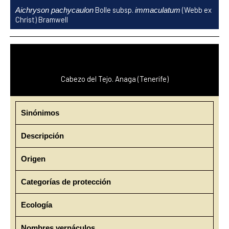
Ir
Bolle subsp.
(Webb ex
Aichryson pachycaulon
immaculatum
al
Christ) Bramwell
contenido
Cabezo del Tejo. Anaga (Tenerife)
Sinónimos
Descripción
Origen
Categorías de protección
Ecología
Nombres vernáculos