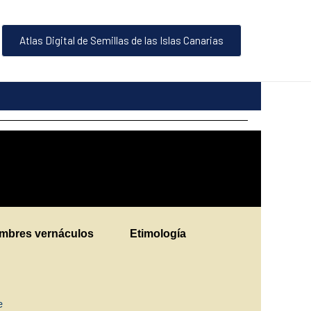
Atlas Digital de Semillas de las Islas Canarias
mbres vernáculos
Etimología
ne