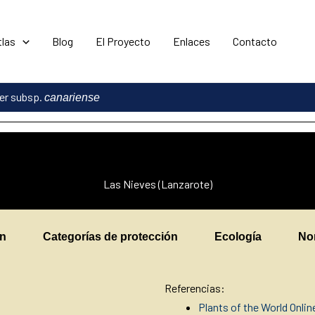
tlas
Blog
El Proyecto
Enlaces
Contacto
der subsp.
canariense
Las Nieves (Lanzarote)
en
Categorías de protección
Ecología
No
Referencias:
Plants of the World Onli