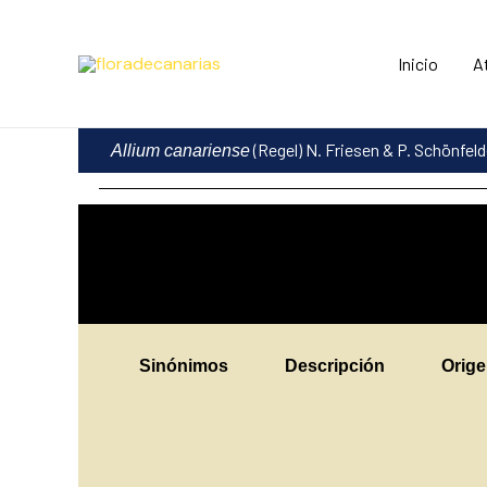
Ir
al
Inicio
A
contenido
(Regel) N. Friesen & P. Schönfel
Allium canariense
Sinónimos
Descripción
Orig