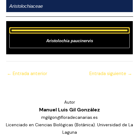
Ir
Aristolochiaceae
al
contenido
Aristolochia paucinervis
←
Entrada anterior
Entrada siguiente
→
Autor
Manuel Luis Gil González
mgilgon@floradecanarias.es
Licenciado en Ciencias Biológicas (Botánica). Universidad de La
Laguna