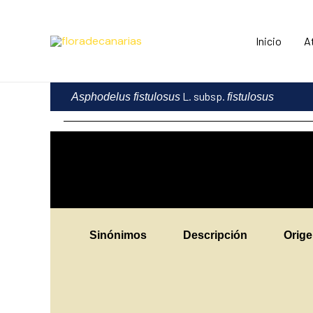
Ir
al
Inicio
A
contenido
L. subsp.
Asphodelus fistulosus
fistulosus
Sinónimos
Descripción
Orig