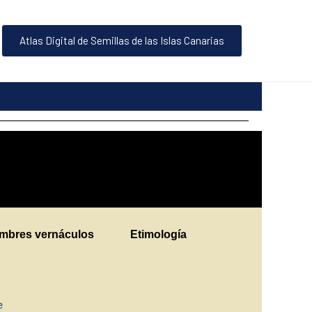
Atlas Digital de Semillas de las Islas Canarias
mbres vernáculos
Etimología
ne