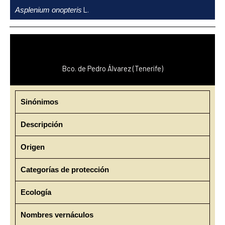
Ir
L.
Asplenium onopteris
al
contenido
Bco. de Pedro Álvarez (Tenerife)
Sinónimos
Descripción
Origen
Categorías de protección
Ecología
Nombres vernáculos