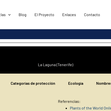
tlas
Blog
El Proyecto
Enlaces
Contacto
La Laguna (Tenerife)
Categorías de protección
Ecología
Nombres
Referencias:
Plants of the World Onl