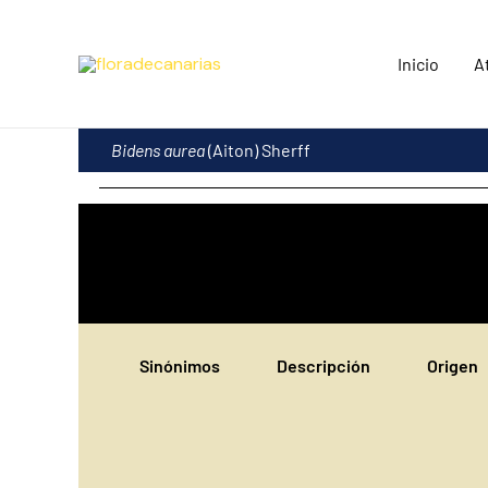
Ir
al
Inicio
A
contenido
Bidens aurea
(Aiton) Sherff
Sinónimos
Descripción
Origen