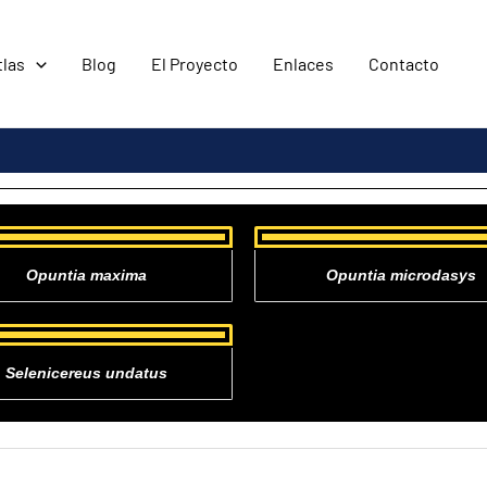
tlas
Blog
El Proyecto
Enlaces
Contacto
Opuntia maxima
Opuntia microdasys
Selenicereus undatus