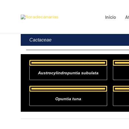
Ir
al
Inicio
A
contenido
Cactaceae
Austrocylindropuntia subulata
Opuntia tuna