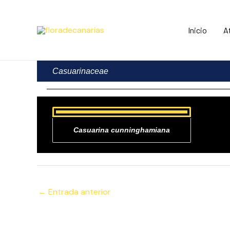
Ir
al
Inicio
A
contenido
Casuarinaceae
Casuarina cunninghamiana
←
Entrada anterior