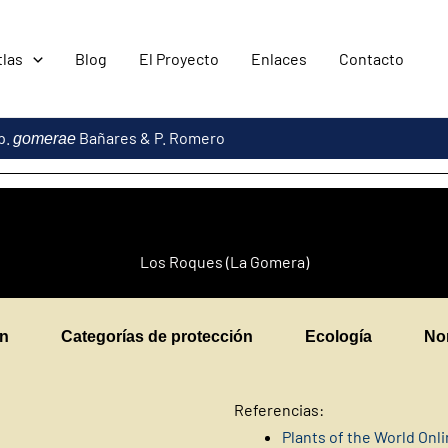
tlas
Blog
El Proyecto
Enlaces
Contacto
p.
Bañares & P. Romero
gomerae
Los Roques (La Gomera)
en
Categorías de protección
Ecología
No
Referencias:
Plants of the World Onl