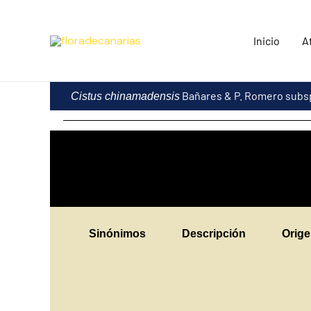
Ir
al
Inicio
A
contenido
Bañares & P. Romero subs
Cistus chinamadensis
Sinónimos
Descripción
Orig