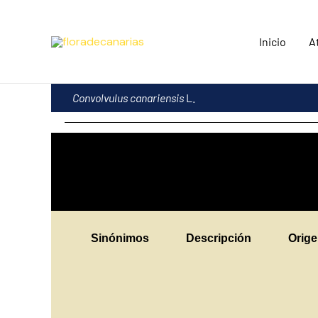
Ir
al
Inicio
A
contenido
Convolvulus canariensis
L.
Sinónimos
Descripción
Orig