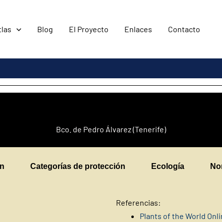
tlas
Blog
El Proyecto
Enlaces
Contacto
Bco. de Pedro Álvarez (Tenerife)
en
Categorías de protección
Ecología
No
Referencias:
Plants of the World Onl