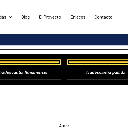
tlas
Blog
El Proyecto
Enlaces
Contacto
radescantia fluminensis
Tradescantia pallida
Autor