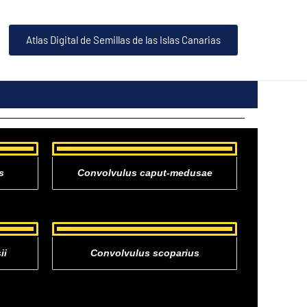
Atlas Digital de Semillas de las Islas Canarias
s
Convolvulus caput-medusae
ii
Convolvulus scoparius