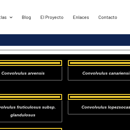
tlas
Blog
El Proyecto
Enlaces
Contacto
Convolvulus arvensis
Convolvulus canariensi
olvulus fruticulosus subsp.
Convolvulus lopezsocas
glandulosus