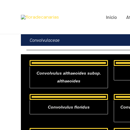
Ir
al
Inicio
A
contenido
Convolvulaceae
Convolvulus althaeoides subsp.
althaeoides
Convolvulus floridus
Conv