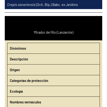
Ir
Crepis canariensis
(Sch. Bip.) Babc. ex Jenkins
al
contenido
Mirador del Río (Lanzarote)
Sinónimos
Descripción
Origen
Categorías de protección
Ecología
Nombres vernáculos