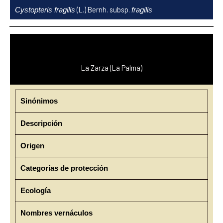
Ir
(L.) Bernh. subsp.
Cystopteris fragilis
fragilis
al
contenido
La Zarza (La Palma)
Sinónimos
Descripción
Origen
Categorías de protección
Ecología
Nombres vernáculos