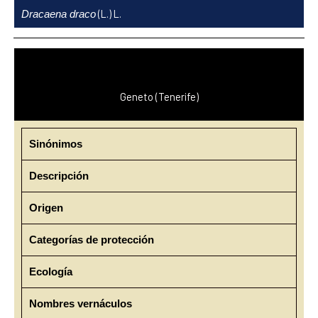
Ir
(L.) L.
Dracaena draco
al
contenido
Geneto (Tenerife)
Sinónimos
Descripción
Origen
Categorías de protección
Ecología
Nombres vernáculos