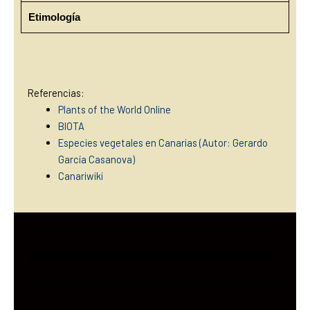
Etimología
Referencias:
Plants of the World Online
BIOTA
Especies vegetales en Canarias (Autor: Gerardo
García Casanova)
Canariwiki