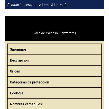
Ir
Echium lancerottense
Lems & Holzapfel
al
contenido
Valle de Malpaso (Lanzarote)
Sinónimos
Descripción
Origen
Categorías de protección
Ecología
Nombres vernáculos