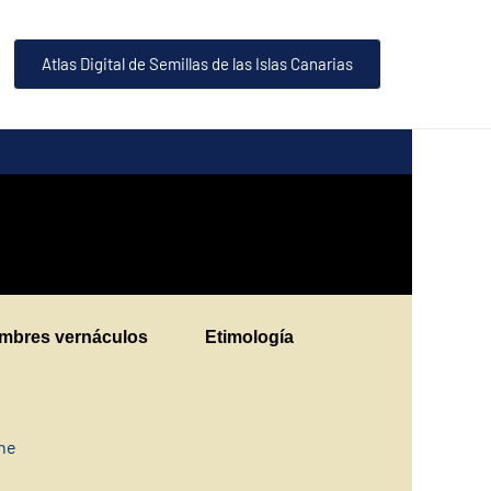
Atlas Digital de Semillas de las Islas Canarias
mbres vernáculos
Etimología
ine