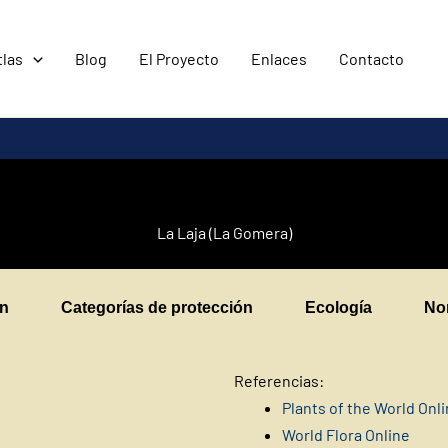
tlas
Blog
El Proyecto
Enlaces
Contacto
La Laja (La Gomera)
en
Categorías de protección
Ecología
No
Referencias:
Plants of the World Onl
World Flora Online