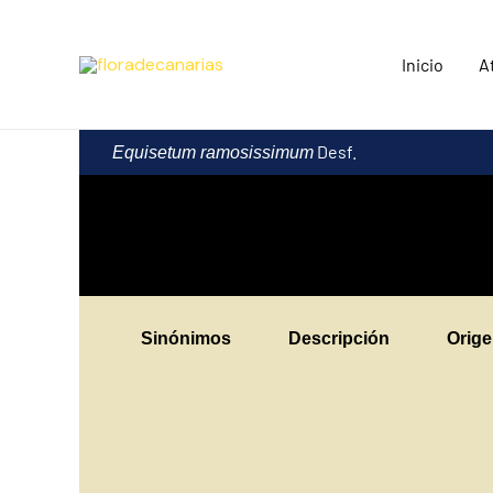
Ir
al
Inicio
A
contenido
Desf.
Equisetum ramosissimum
Sinónimos
Descripción
Orig