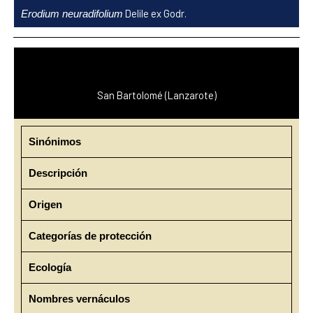
Ir
Delile ex Godr.
Erodium neuradifolium
al
contenido
San Bartolomé (Lanzarote)
Sinónimos
Descripción
Origen
Categorías de protección
Ecología
Nombres vernáculos