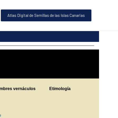
Atlas Digital de Semillas de las Islas Canarias
mbres vernáculos
Etimología
ne