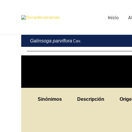
Ir
al
Inicio
A
contenido
Cav.
Galinsoga parviflora
Sinónimos
Descripción
Orig