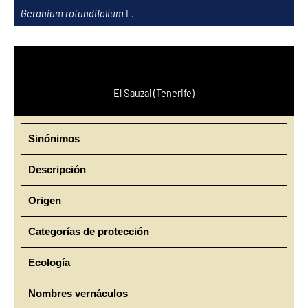
Ir
Geranium rotundifolium
L.
al
contenido
El Sauzal (Tenerife)
Sinónimos
Descripción
Origen
Categorías de protección
Ecología
Nombres vernáculos