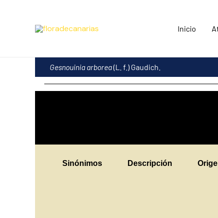
Ir
al
Inicio
A
contenido
Gesnouinia arborea
(L. f.) Gaudich.
Sinónimos
Descripción
Orig