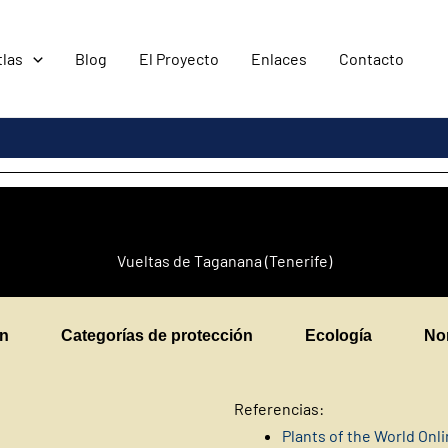
tlas
Blog
El Proyecto
Enlaces
Contacto
Vueltas de Taganana (Tenerife)
en
Categorías de protección
Ecología
No
Referencias:
Plants of the World Onl