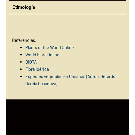
Etimología
Referencias:
Plants of the World Online
World Flora Online
BIOTA
Flora Ibérica
Especies vegetales en Canarias (Autor: Gerardo
García Casan
ova)