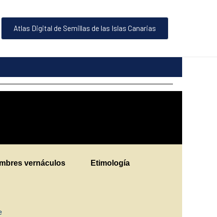
Atlas Digital de Semillas de las Islas Canarias
mbres vernáculos
Etimología
ne