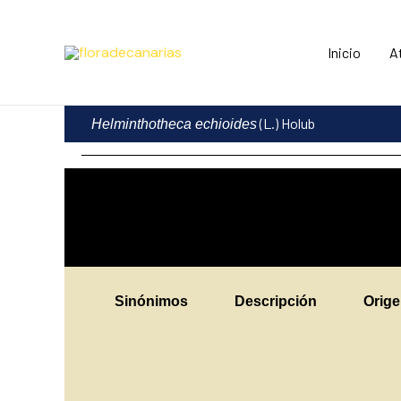
Ir
al
Inicio
A
contenido
(L.) Holub
Helminthotheca echioides
Sinónimos
Descripción
Orig