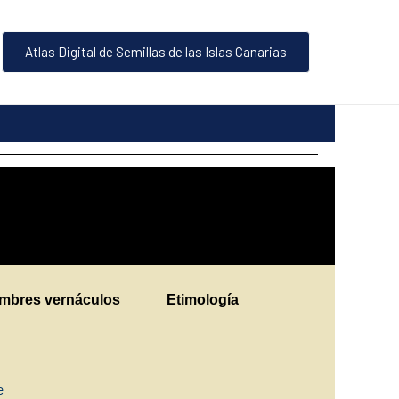
Atlas Digital de Semillas de las Islas Canarias
mbres vernáculos
Etimología
ne