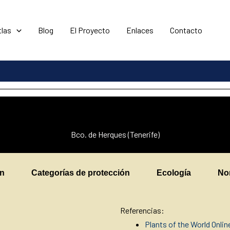
tlas
Blog
El Proyecto
Enlaces
Contacto
Bco. de Herques (Tenerife)
en
Categorías de protección
Ecología
No
Referencias:
Plants of the World Onli