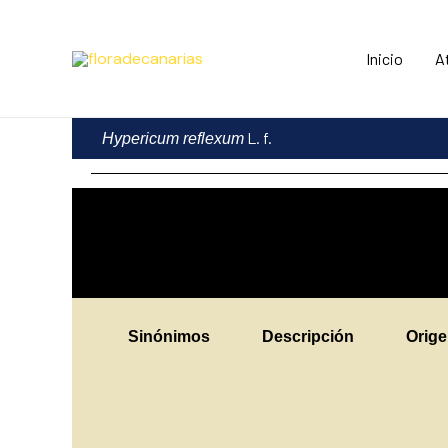
Ir
al
Inicio
A
contenido
L. f.
Hypericum reflexum
Sinónimos
Descripción
Orig