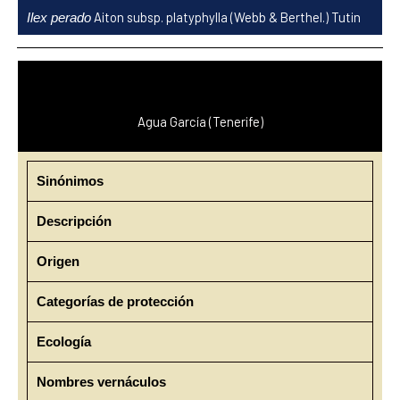
Ir
Aiton subsp. platyphylla (Webb & Berthel.) Tutin
Ilex perado
al
contenido
Agua García (Tenerife)
Sinónimos
Descripción
Origen
Categorías de protección
Ecología
Nombres vernáculos