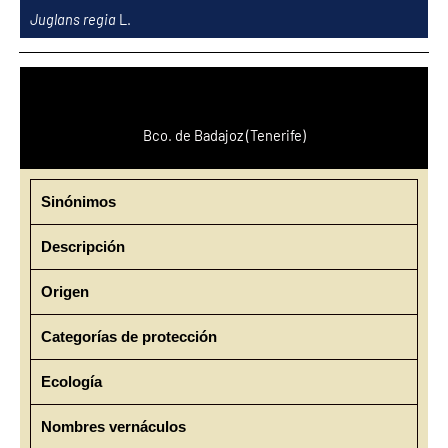
Ir
Juglans regia
L.
al
contenido
Bco. de Badajoz (Tenerife)
Sinónimos
Descripción
Origen
Categorías de protección
Ecología
Nombres vernáculos