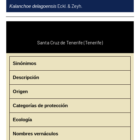
Ir
Eckl. & Zeyh.
Kalanchoe delagoensis
al
contenido
Santa Cruz de Tenerife (Tenerife)
Sinónimos
Descripción
Origen
Categorías de protección
Ecología
Nombres vernáculos