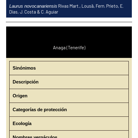
Ir
Rivas Mart., Lousã, Fern. Prieto, E.
Laurus novocanariensis
al
Días, J. Costa & C. Aguiar
contenido
Anaga (Tenerife)
Sinónimos
Descripción
Origen
Categorías de protección
Ecología
Nombres vernáculos