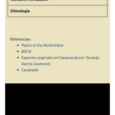
Etimología
Referencias:
Plants of the World Online
BIOTA
Especies vegetales en Canarias (Autor: Gerardo
García Casanova)
Canariwiki