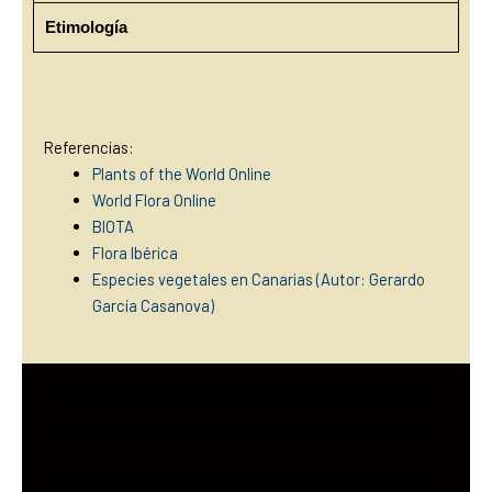
Etimología
Referencias:
Plants of the World Online
World Flora Online
BIOTA
Flora Ibérica
Especies vegetales en Canarias (Autor: Gerardo
García Casanova)