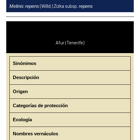
Ir
(Willd.) Zizka subsp.
Melinis repens
repens
al
contenido
Afur (Tenerife)
Sinónimos
Descripción
Origen
Categorías de protección
Ecología
Nombres vernáculos