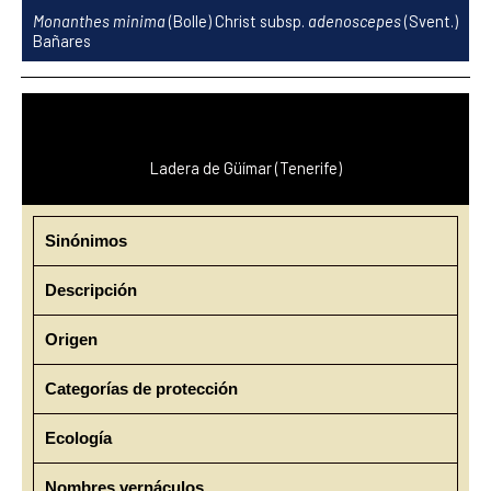
Ir
Monanthes minima
(Bolle) Christ subsp.
adenoscepes
(Svent.)
al
Bañares
contenido
Ladera de Güímar (Tenerife)
Sinónimos
Descripción
Origen
Categorías de protección
Ecología
Nombres vernáculos