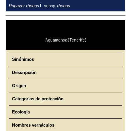
Ir
L. subsp.
Papaver rhoeas
rhoeas
al
contenido
Aguamansa (Tenerife)
Sinónimos
Descripción
Origen
Categorías de protección
Ecología
Nombres vernáculos