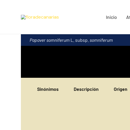
Ir
al
Inicio
A
contenido
Papaver somniferum
L. subsp.
somniferum
Sinónimos
Descripción
Origen