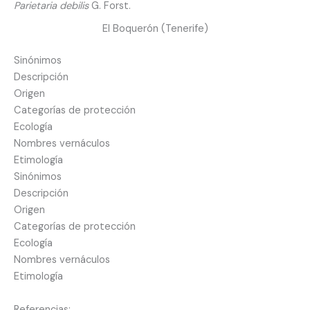
Parietaria debilis
G. Forst.
Ir
al
El Boquerón (Tenerife)
contenido
Sinónimos
Descripción
Origen
Categorías de protección
Ecología
Nombres vernáculos
Etimología
Sinónimos
Descripción
Origen
Categorías de protección
Ecología
Nombres vernáculos
Etimología
Referencias: