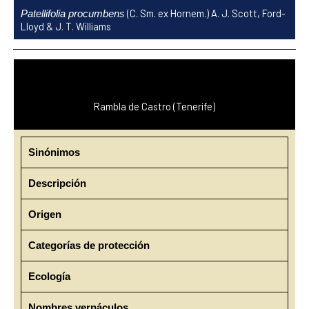
Ir
(C. Sm. ex Hornem.) A. J. Scott, Ford-
Patellifolia procumbens
al
Lloyd & J. T. Williams
contenido
Rambla de Castro (Tenerife)
Sinónimos
Descripción
Origen
Categorías de protección
Ecología
Nombres vernáculos