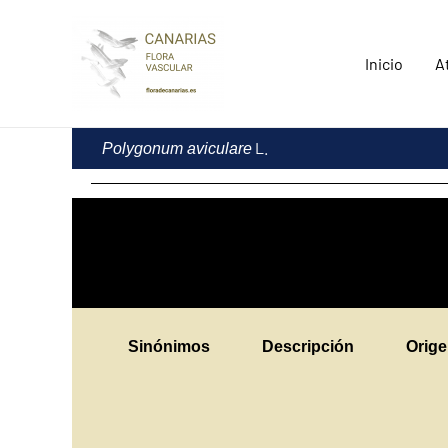
Ir
al
Inicio
A
contenido
L.
Polygonum aviculare
Sinónimos
Descripción
Orig