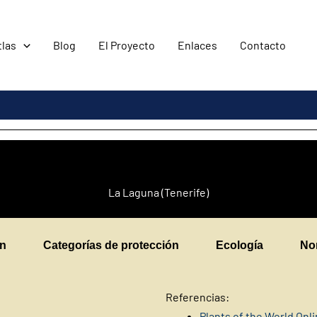
tlas
Blog
El Proyecto
Enlaces
Contacto
La Laguna (Tenerife)
en
Categorías de protección
Ecología
No
Referencias:
Plants of the World Onl