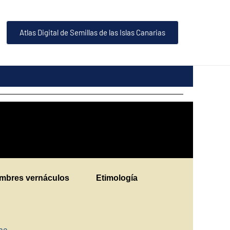
Atlas Digital de Semillas de las Islas Canarias
mbres vernáculos
Etimología
ine