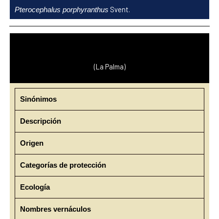
Ir
Svent.
Pterocephalus porphyranthus
al
contenido
(La Palma)
Sinónimos
Descripción
Origen
Categorías de protección
Ecología
Nombres vernáculos