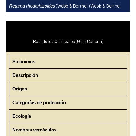
Ir
(Webb & Berthel.) Webb & Berthel.
Retama rhodorhizoides
al
contenido
Bco. de los Cernícalos (Gran Canaria)
Sinónimos
Descripción
Origen
Categorías de protección
Ecología
Nombres vernáculos