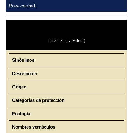
Ir
L.
Rosa canina
al
contenido
La Zarza (La Palma)
Sinónimos
Descripción
Origen
Categorías de protección
Ecología
Nombres vernáculos