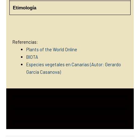
Etimología
Referencias:
Plants of the World Online
BIOTA
Especies vegetales en Canarias (Autor: Gerardo
García Casanova)