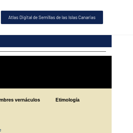
Atlas Digital de Semillas de las Islas Canarias
mbres vernáculos
Etimología
e