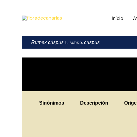
Ir
al
Inicio
A
contenido
L. subsp.
Rumex crispus
crispus
Sinónimos
Descripción
Orig