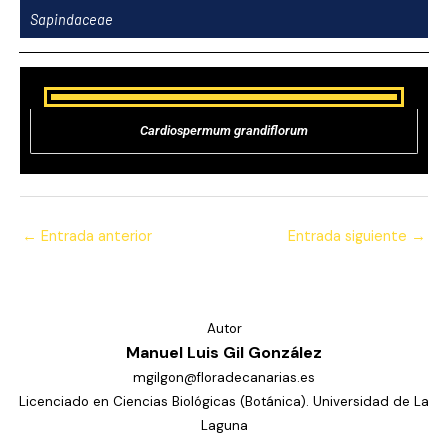
Ir
Sapindaceae
al
contenido
Cardiospermum grandiflorum
←
Entrada anterior
Entrada siguiente
→
Autor
Manuel Luis Gil González
mgilgon@floradecanarias.es
Licenciado en Ciencias Biológicas (Botánica). Universidad de La
Laguna