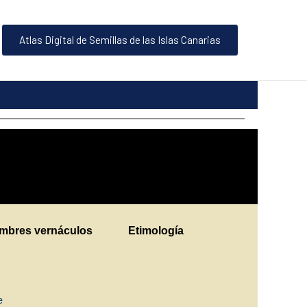
Atlas Digital de Semillas de las Islas Canarias
mbres vernáculos
Etimología
e