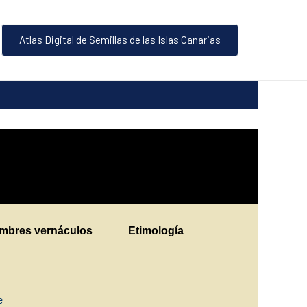
Atlas Digital de Semillas de las Islas Canarias
mbres vernáculos
Etimología
ne