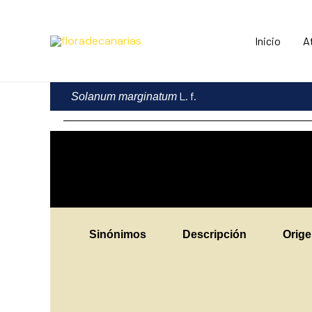
Ir
al
Inicio
A
contenido
L. f.
Solanum marginatum
Sinónimos
Descripción
Orig