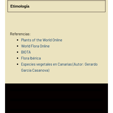
Etimología
Referencias:
Plants of the World Online
World Flora Online
BIOTA
Flora Ibérica
Especies vegetales en Canarias (Autor: Gerardo
García Casanova)