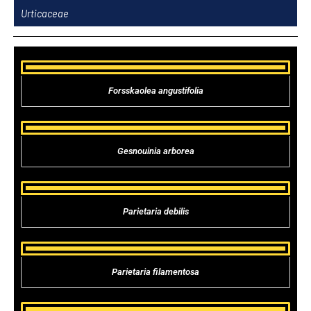
Ir
Urticaceae
al
contenido
Forsskaolea angustifolia
Gesnouinia arborea
Parietaria debilis
Parietaria filamentosa