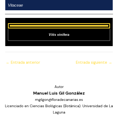
Ir
Vitaceae
al
contenido
Vitis vinifera
←
Entrada anterior
Entrada siguiente
→
Autor
Manuel Luis Gil González
mgilgon@floradecanarias.es
Licenciado en Ciencias Biológicas (Botánica). Universidad de La
Laguna