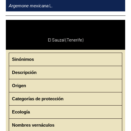
Ir
L.
Argemone mexicana
al
contenido
El Sauzal (Tenerife)
Sinónimos
Descripción
Origen
Categorías de protección
Ecología
Nombres vernáculos